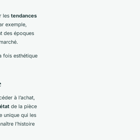
r les
tendances
par exemple,
ent des époques
 marché.
 fois esthétique
e
éder à l’achat,
état
de la pièce
e unique qui les
aître l’histoire