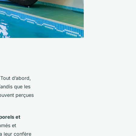
Tout d’abord,
Tandis que les
souvent perçues
porels et
mmés et
a leur confère