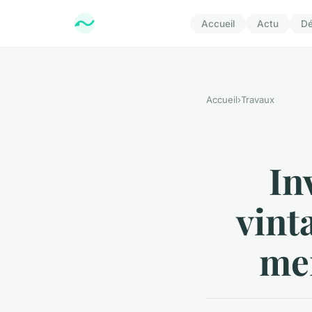
Accueil
Actu
D
Accueil
›
Travaux
In
vint
men