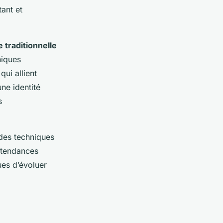
ant et
 traditionnelle
niques
ui allient
ne identité
s
.
 des techniques
x tendances
ues d’évoluer