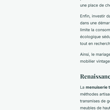
une place de cho
Enfin, investir 
dans une démarc
limite la conso
écologique sédu
tout en recherch
Ainsi, le mariag
mobilier vintag
Renaissanc
La
menuiserie t
méthodes artisa
transmises de g
meubles de haut