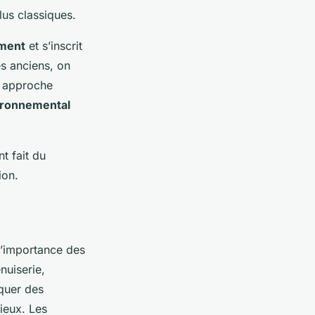
lus classiques.
ement
et s’inscrit
s anciens, on
e approche
ironnemental
nt fait du
ion.
 l’importance des
nuiserie,
quer des
ieux. Les