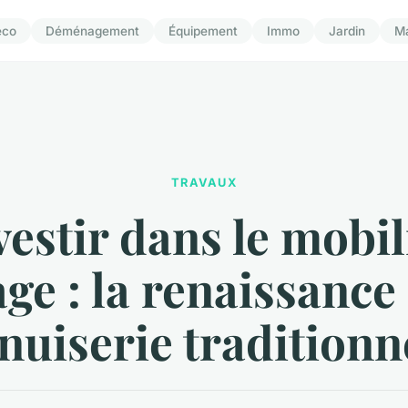
éco
Déménagement
Équipement
Immo
Jardin
M
TRAVAUX
vestir dans le mobil
age : la renaissance 
uiserie traditionn