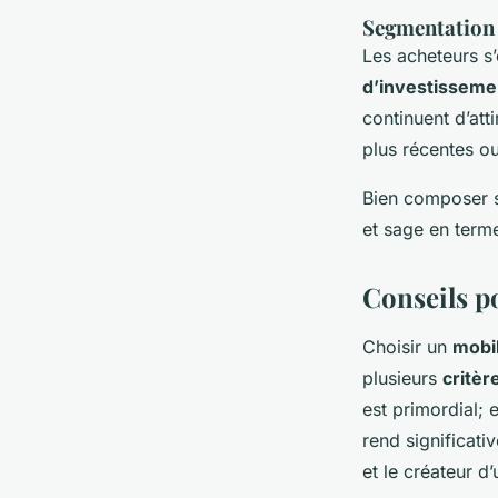
Segmentation 
Les acheteurs s’
d’investisseme
continuent d’att
plus récentes o
Bien composer so
et sage en term
Conseils po
Choisir un
mobil
plusieurs
critèr
est primordial; 
rend significat
et le créateur d