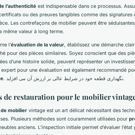
de l’authenticité
est indispensable dans ce processus. Ass
certificats ou des preuves tangibles comme des signatures q
pièce. Les contrefaçons de mobilier peuvent être séduisante
la même valeur à long terme.
ne l’
évaluation de la valeur
, établissez une démarche cla
ché pour des pièces similaires. Soyez conscient que des piè
es d’une histoire solide, peuvent représenter un investisse
n expert pour une évaluation est également recommandé po
ée
. نگهداری قطعه خود در شرایط عالی بر ارزش آن می افزاید.
 de restauration pour le mobilier vintag
 de mobilier
vintage est un art délicat nécessitant des tech
cises. Plusieurs méthodes sont couramment utilisées pour
pr
ubles anciens. L’inspection initiale permet d’évaluer l’état 