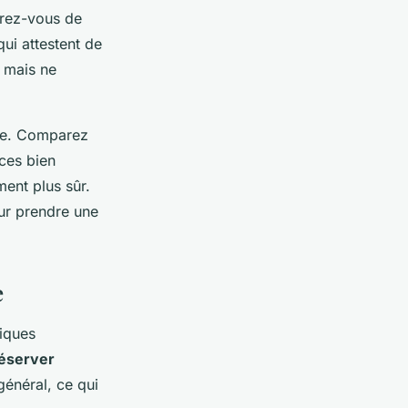
urez-vous de
ui attestent de
s mais ne
ire. Comparez
ces bien
ment plus sûr.
ur prendre une
e
niques
éserver
général, ce qui