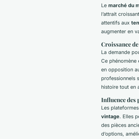
Le
marché du m
l’attrait croiss
attentifs aux
te
augmenter en va
Croissance de
La demande pour
Ce phénomène est
en opposition 
professionnels s
histoire tout en
Influence des 
Les plateformes
vintage
. Elles 
des pièces ancie
d’options, amélio