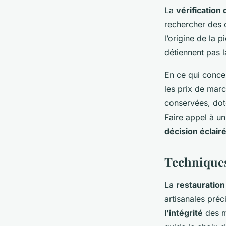
La
vérification 
rechercher des 
l’origine de la 
détiennent pas 
En ce qui concer
les prix de mar
conservées, doté
Faire appel à u
décision éclair
Techniques
La
restauration
artisanales pré
l’intégrité
des me