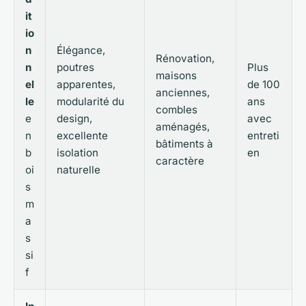
it
io
n
Élégance,
Rénovation,
n
poutres
Plus
maisons
el
apparentes,
de 100
anciennes,
le
modularité du
ans
combles
e
design,
avec
aménagés,
n
excellente
entreti
bâtiments à
b
isolation
en
caractère
oi
naturelle
s
m
a
s
si
f