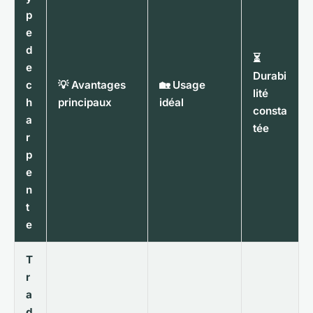
p
e
d
⏳
e
Durabi
c
💡 Avantages
🏡 Usage
lité
h
principaux
idéal
consta
a
tée
r
p
e
n
t
e
T
r
a
d