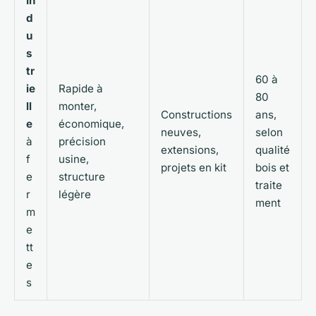
In
d
u
s
tr
60 à
ie
Rapide à
80
ll
monter,
Constructions
ans,
e
économique,
neuves,
selon
à
précision
extensions,
qualité
f
usine,
projets en kit
bois et
e
structure
traite
r
légère
ment
m
e
tt
e
s