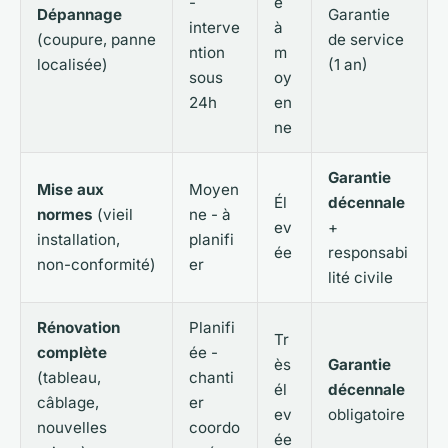
-
e
Dépannage
Garantie
interve
à
(coupure, panne
de service
ntion
m
localisée)
(1 an)
sous
oy
24h
en
ne
Garantie
Mise aux
Moyen
Él
décennale
normes
(vieil
ne - à
ev
+
installation,
planifi
ée
responsabi
non-conformité)
er
lité civile
Rénovation
Planifi
Tr
complète
ée -
ès
Garantie
(tableau,
chanti
él
décennale
câblage,
er
ev
obligatoire
nouvelles
coordo
ée