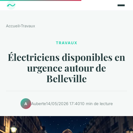
Accueil
›
Travaux
TRAVAUX
Électriciens disponibles en
urgence autour de
Belleville
Auberte
14/05/2026 17:40
10 min de lecture
A