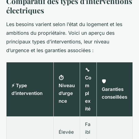
Comparatif des types d'interventions
électriques
Les besoins varient selon l’état du logement et les
ambitions du propriétaire. Voici un aperçu des
principaux types d’interventions, leur niveau
d’urgence et les garanties associées :
🔧
⏱️
Co
🛡️
⚡ Type
Niveau
m
Garanties
d’intervention
d’urge
pl
conseillées
nce
ex
ité
Fa
Élevée
ibl